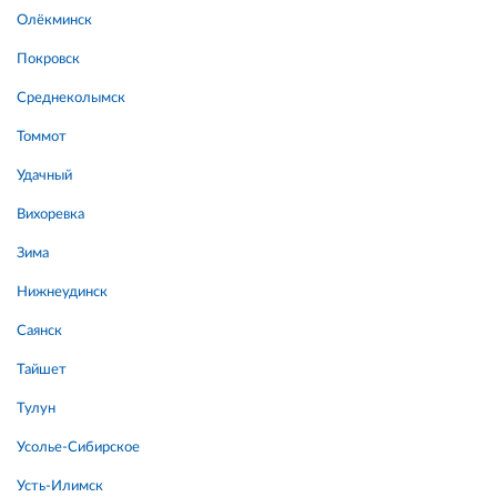
Олёкминск
Покровск
Среднеколымск
Томмот
Удачный
Вихоревка
Зима
Нижнеудинск
Саянск
Тайшет
Тулун
Усолье-Сибирское
Усть-Илимск