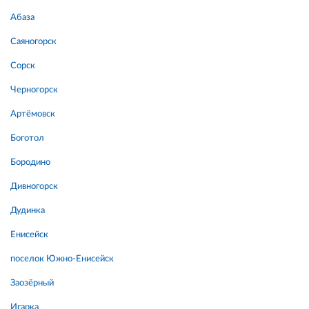
Абаза
Саяногорск
Сорск
Черногорск
Артёмовск
Боготол
Бородино
Дивногорск
Дудинка
Енисейск
поселок Южно-Енисейск
Заозёрный
Игарка