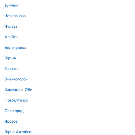
Тогучин
Черепаново
Чулым
Алейск
Белокуриха
Горняк
Заринск
Змеиногорск
Камень-на-Оби
Новоалтайск
Славгород
Яровое
Горно-Алтайск