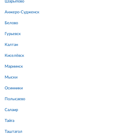
Шарыпово
Анжеро-Судженск
Белово
Гурьевск
Калтан
Киселёвск
Мариинск
Мыски
Осинники
Полысаево
Салаир
Тайга
Таштагол