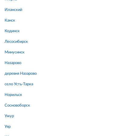
Иланский
Канск
Кодинск
Лесосибирск
Минусинск
Назарово
деревня Назарово
село Усть-Тарка
Норильск
Сосновоборск
Ужур
Уяр