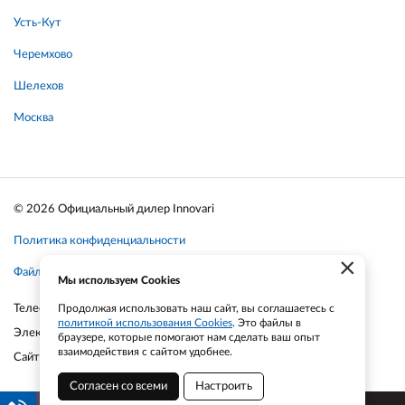
Усть-Кут
Черемхово
Шелехов
Москва
© 2026 Официальный дилер Innovari
Политика конфиденциальности
×
Файлы cookie
Мы используем Cookies
Телефон:
Продолжая использовать наш сайт, вы соглашаетесь с
+7-903-935-6690
политикой использования Cookies
. Это файлы в
Электронная почта:
smt21@bk.ru
браузере, которые помогают нам сделать ваш опыт
взаимодействия с сайтом удобнее.
Сайт:
smt21.ru
Согласен со всеми
Настроить